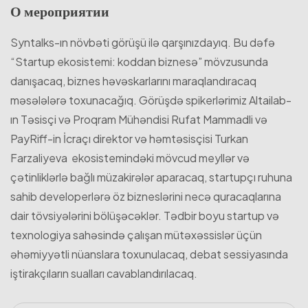
О мероприятии
Syntalks-ın növbəti görüşü ilə qarşınızdayıq. Bu dəfə
“Startup ekosistemi: koddan biznesə” mövzusunda
danışacaq, biznes həvəskarlarını maraqlandıracaq
məsələlərə toxunacağıq. Görüşdə spikerlərimiz Altailab-
ın Təsisçi və Proqram Mühəndisi Rufat Mammadli və
PayRiff-in İcraçı direktor və həmtəsisçisi Turkan
Farzaliyeva ekosistemindəki mövcud meyllər və
çətinliklərlə bağlı müzakirələr aparacaq, startupçı ruhuna
sahib developerlərə öz bizneslərini necə quracaqlarına
dair tövsiyələrini bölüşəcəklər. Tədbir boyu startup və
texnologiya sahəsində çalışan mütəxəssislər üçün
əhəmiyyətli nüanslara toxunulacaq, debat sessiyasında
iştirakçıların sualları cavablandırılacaq.