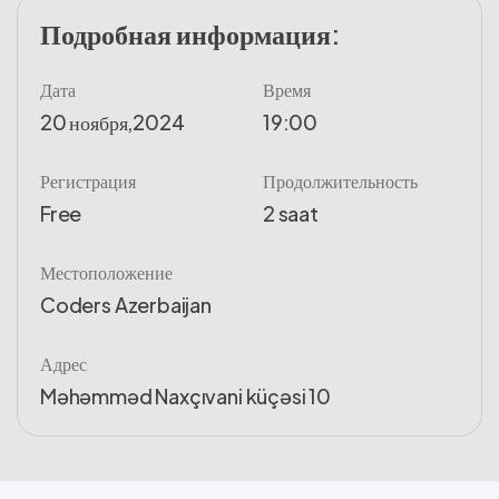
Подробная информация
:
Дата
Время
20 ноября,2024
19:00
Регистрация
Продолжительность
Free
2 saat
Местоположение
Coders Azerbaijan
Адрес
Məhəmməd Naxçıvani küçəsi 10