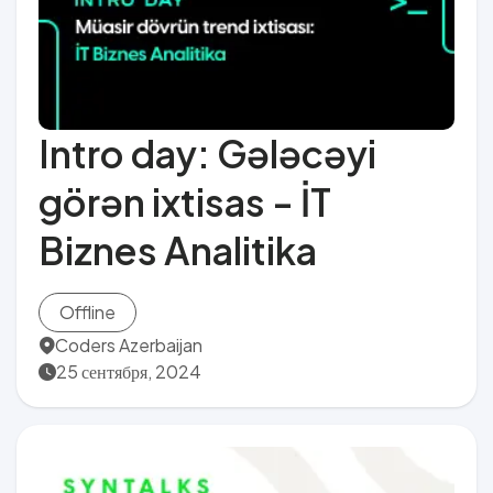
Intro day: Gələcəyi
görən ixtisas - İT
Biznes Analitika
Offline
Coders Azerbaijan
25 сентября, 2024