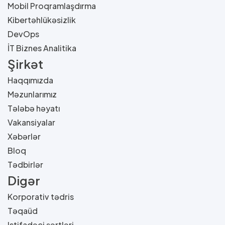
Mobil Proqramlaşdırma
Kibertəhlükəsizlik
DevOps
İT Biznes Analitika
Şirkət
Haqqımızda
Məzunlarımız
Tələbə həyatı
Vakansiyalar
Xəbərlər
Bloq
Tədbirlər
Digər
Korporativ tədris
Təqaüd
Istifadəçi şərtləri